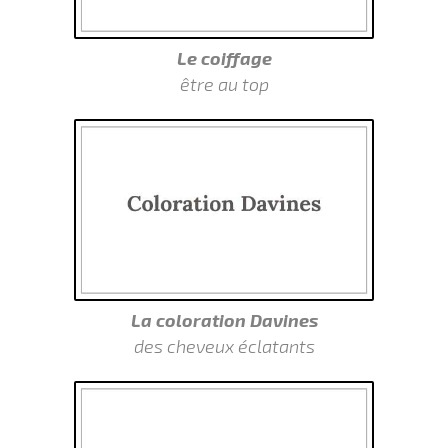
Le coiffage
être au top
La coloration Davines
des cheveux éclatants