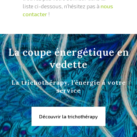
liste ci-dessous, n’hésitez pas à
nous
contacter
!
La coupe énergétique en
vedette
La trichothérapy, l’énergie à votre
service
Découvrir la trichothérapy